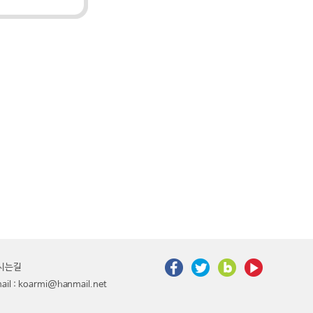
시는길
 : koarmi@hanmail.net