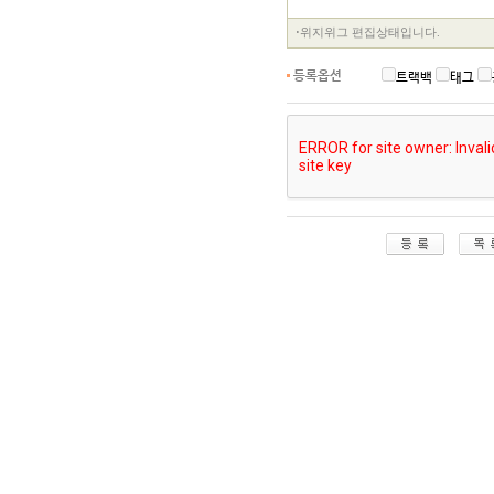
등록옵션
트랙백
태그