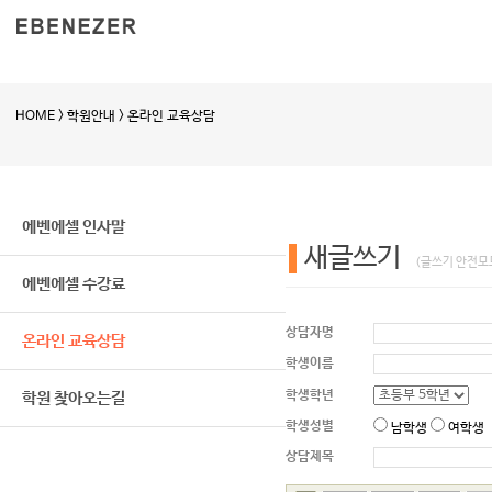
HOME > 학원안내 > 온라인 교육상담
에벤에셀 인사말
새글쓰기
(글쓰기 안전모
에벤에셀 수강료
상담자명
온라인 교육상담
학생이름
학생학년
학원 찾아오는길
학생성별
남학생
여학생
상담제목