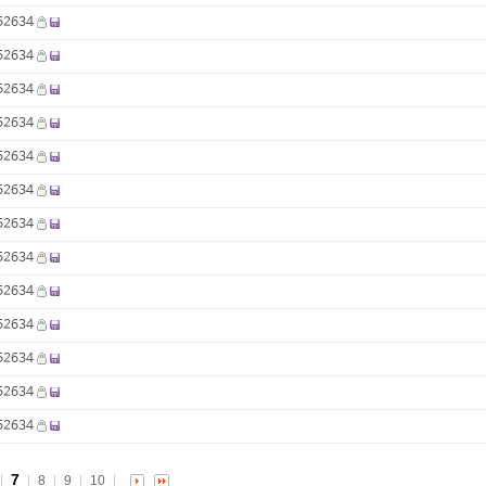
52634
52634
52634
52634
52634
52634
52634
52634
52634
52634
52634
52634
52634
7
8
9
10