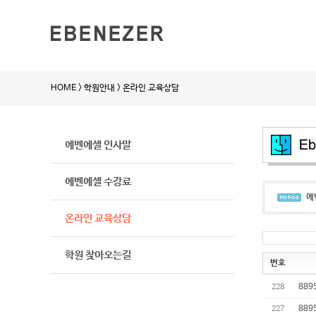
HOME > 학원안내 > 온라인 교육상담
에벤에셀 인사말
에벤에셀 수강료
에
온라인 교육상담
학원 찾아오는길
번호
889
228
889
227