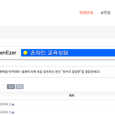
메뉴 건너뛰기
학원안내
교무실
벤에셀 아카데미~홈페이지에 처음 접속하신 분은 "학부모 알림판"을 열람하세요!
제목
52634
52634