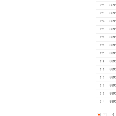
889
226
889
225
889
224
889
223
889
222
889
221
889
220
889
219
889
218
889
217
889
216
889
215
889
214
6